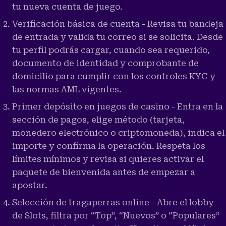
tu nueva cuenta de juego.
Verificación básica de cuenta - Revisa tu bandeja
de entrada y valida tu correo si se solicita. Desde
tu perfil podrás cargar, cuando sea requerido,
documento de identidad y comprobante de
domicilio para cumplir con los controles KYC y
las normas AML vigentes.
Primer depósito en juegos de casino - Entra en la
sección de pagos, elige método (tarjeta,
monedero electrónico o criptomoneda), indica el
importe y confirma la operación. Respeta los
límites mínimos y revisa si quieres activar el
paquete de bienvenida antes de empezar a
apostar.
Selección de tragaperras online - Abre el lobby
de Slots, filtra por “Top”, “Nuevos” o “Populares”