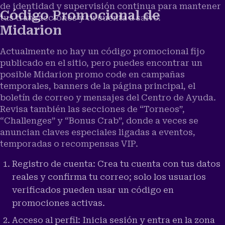
de identidad y supervisión continua para mantener
Código Promocional de
tus transacciones y tu cuenta a salvo.
Midarion
Actualmente no hay un código promocional fijo
publicado en el sitio, pero puedes encontrar un
posible Midarion promo code en campañas
temporales, banners de la página principal, el
boletín de correo y mensajes del Centro de Ayuda.
Revisa también las secciones de “Torneos”,
“Challenges” y “Bonus Crab”, donde a veces se
anuncian claves especiales ligadas a eventos,
temporadas o recompensas VIP.
Registro de cuenta: Crea tu cuenta con tus datos
reales y confirma tu correo; solo los usuarios
verificados pueden usar un código en
promociones activas.
Acceso al perfil: Inicia sesión y entra en la zona