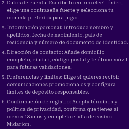
Datos de cuenta: Escribe tu correo electrónico,
elige una contraseña fuerte y selecciona tu
moneda preferida para jugar.
Información personal: Introduce nombre y
apellidos, fecha de nacimiento, país de
residencia y número de documento de identidad.
Dirección de contacto: Añade domicilio
completo, ciudad, código postal y teléfono móvil
para futuras validaciones.
Preferencias y límites: Elige si quieres recibir
comunicaciones promocionales y configura
límites de depósito responsables.
Confirmación de registro: Acepta términos y
política de privacidad, confirma que tienes al
menos 18 años y completa el alta de casino
Midarion.