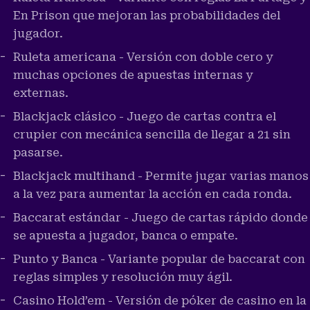
En Prison que mejoran las probabilidades del
jugador.
Ruleta americana - Versión con doble cero y
muchas opciones de apuestas internas y
externas.
Blackjack clásico - Juego de cartas contra el
crupier con mecánica sencilla de llegar a 21 sin
pasarse.
Blackjack multihand - Permite jugar varias manos
a la vez para aumentar la acción en cada ronda.
Baccarat estándar - Juego de cartas rápido donde
se apuesta a jugador, banca o empate.
Punto y Banca - Variante popular de baccarat con
reglas simples y resolución muy ágil.
Casino Hold’em - Versión de póker de casino en la