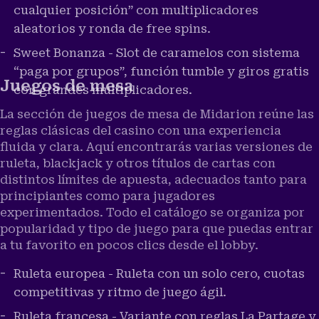
cualquier posición” con multiplicadores
aleatorios y ronda de free spins.
Sweet Bonanza - Slot de caramelos con sistema
“paga por grupos”, función tumble y giros gratis
Juegos de mesa
con grandes multiplicadores.
La sección de juegos de mesa de Midarion reúne las
reglas clásicas del casino con una experiencia
fluida y clara. Aquí encontrarás varias versiones de
ruleta, blackjack y otros títulos de cartas con
distintos límites de apuesta, adecuados tanto para
principiantes como para jugadores
experimentados. Todo el catálogo se organiza por
popularidad y tipo de juego para que puedas entrar
a tu favorito en pocos clics desde el lobby.
Ruleta europea - Ruleta con un solo cero, cuotas
competitivas y ritmo de juego ágil.
Ruleta francesa - Variante con reglas La Partage y