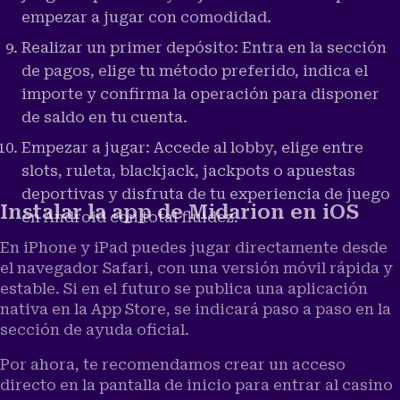
empezar a jugar con comodidad.
Realizar un primer depósito: Entra en la sección
de pagos, elige tu método preferido, indica el
importe y confirma la operación para disponer
de saldo en tu cuenta.
Empezar a jugar: Accede al lobby, elige entre
slots, ruleta, blackjack, jackpots o apuestas
deportivas y disfruta de tu experiencia de juego
Instalar la app de Midarion en iOS
en Android con total fluidez.
En iPhone y iPad puedes jugar directamente desde
el navegador Safari, con una versión móvil rápida y
estable. Si en el futuro se publica una aplicación
nativa en la App Store, se indicará paso a paso en la
sección de ayuda oficial.
Por ahora, te recomendamos crear un acceso
directo en la pantalla de inicio para entrar al casino