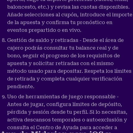
baloncesto, etc.) y revisa las cuotas disponibles.
Añade selecciones al cupón, introduce el importe
de la apuesta y confirma tu pronóstico en
eventos prepartido o en vivo.
Gestión de saldo y retiradas - Desde el área de
cajero podrás consultar tu balance real y de
bono, seguir el progreso de los requisitos de
apuesta y solicitar retiradas con el mismo
método usado para depositar. Respeta los límites
de retirada y completa cualquier verificación
pendiente.
Uso de herramientas de juego responsable -
Antes de jugar, configura límites de depósito,
pérdida y sesión desde tu perfil. Si lo necesitas,
activa descansos temporales o autoexclusión y
consulta el Centro de Ayuda para acceder a