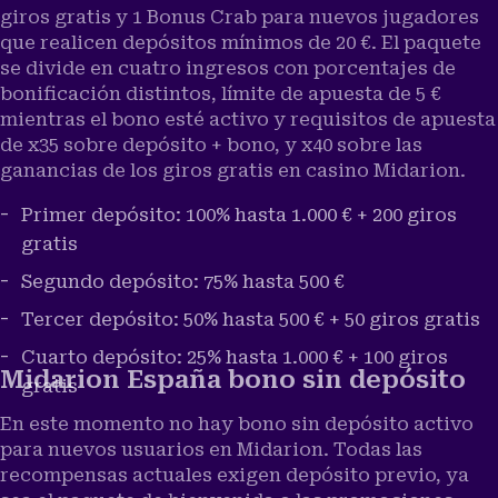
giros gratis y 1 Bonus Crab para nuevos jugadores
que realicen depósitos mínimos de 20 €. El paquete
se divide en cuatro ingresos con porcentajes de
bonificación distintos, límite de apuesta de 5 €
mientras el bono esté activo y requisitos de apuesta
de x35 sobre depósito + bono, y x40 sobre las
ganancias de los giros gratis en casino Midarion.
Primer depósito: 100% hasta 1.000 € + 200 giros
gratis
Segundo depósito: 75% hasta 500 €
Tercer depósito: 50% hasta 500 € + 50 giros gratis
Cuarto depósito: 25% hasta 1.000 € + 100 giros
Midarion España bono sin depósito
gratis
En este momento no hay bono sin depósito activo
para nuevos usuarios en Midarion. Todas las
recompensas actuales exigen depósito previo, ya