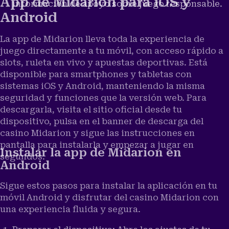
App de Midarion para iOS y
información de apoyo sobre juego responsable.
Android
La app de Midarion lleva toda la experiencia de
juego directamente a tu móvil, con acceso rápido a
slots, ruleta en vivo y apuestas deportivas. Está
disponible para smartphones y tabletas con
sistemas iOS y Android, manteniendo la misma
seguridad y funciones que la versión web. Para
descargarla, visita el sitio oficial desde tu
dispositivo, pulsa en el banner de descarga del
casino Midarion y sigue las instrucciones en
pantalla para instalarla y empezar a jugar en
Instalar la app de Midarion en
segundos.
Android
Sigue estos pasos para instalar la aplicación en tu
móvil Android y disfrutar del casino Midarion con
una experiencia fluida y segura.